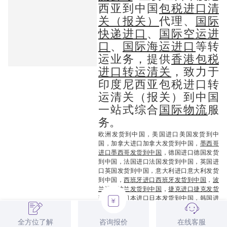
西亚到中国
包税进口清
关（报关）
代理、
国际
快递进口
、
国际空运进
口
、
国际海运进口
等转
运业务，提供
香港包税
进口转运清关
，致力于
印度尼西亚包税进口转
运清关（报关）到中国
一站式综合
国际物流
服
务。
欧洲发货到中国，美国进口美国发货到中
国，加拿大进口加拿大发货到中国，
墨西哥
进口墨西哥发货到中国
，德国进口德国发货
到中国，法国进口法国发货到中国，英国进
口英国发货到中国
，
意大利进口意大利发货
到中国，
西班牙进口西班牙发货到中国
，
波
兰进口波兰发货到中国
，
捷克进口捷克发货
到中国
，日本进口日本发货到中国，韩国进
口韩国发货到中国，泰国进口泰国发货到中
国，
马来西亚进口马来西亚发货到中国
，新
全方位了解
咨询报价
在线客服
加坡进口新加坡发货到中国，澳门进口澳门