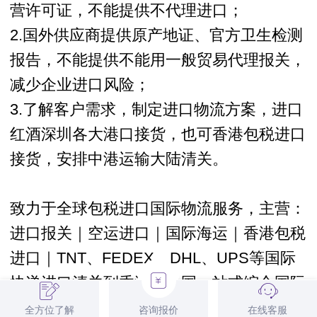
营许可证，不能提供不代理
进口
；
2.国外供应商提供原产地证、官方卫生检测
报告，不能提供不能用一般贸易代理报关，
减少企业进口风险；
3.了解客户需求，制定
进口物流
方案，进口
红酒深圳各大港口接货，也可香港
包税进口
接货，安排中港运输大陆
清关
。
致力于全球
包税进口
国际物流服务，主营：
进口报关
｜空运进口｜国际海运｜
香港包税
进口
｜TNT、FEDEX、DHL、UPS等国际
快递
进口清关
到香港和中国一站式综合
国际
物流公司
。
全方位了解
咨询报价
在线客服