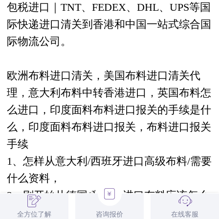
包税进口
｜TNT、FEDEX、DHL、UPS等国
际快递
进口清关
到香港和中国一站式综合
国
际物流
公司
。
欧洲布料
进口清关
，美国布料
进口清关
代
理，意大利布料中转
香港进口
，英国布料怎
么进口，印度面料布料
进口报关
的手续是什
么，印度面料布料进口报关
，
布料进口报关
手续
1、
怎样从意大利/西班牙进口高级布料/需要
什么资料，
2、刚开始从德国/意大利
进口
布料应该怎么
操作
全方位了解
咨询报价
在线客服