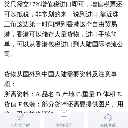
类只需交17%增值税
进口
即可，增值税票还
可以抵税，非常划的来，说到进口,靠近珠
三角这边第一时间想到香港这个自由贸易
港，香港可以储存大量货物，
进口
手续简
单，可以从
香港
包税
进口
到大陆
国际物流
公
司
。
货物
从
国外
到
中国
大陆
需要
资料
及注意事
项：
所需资料：A.品名 B.产地 C.重量 D.体积 E.
货值 F.包装；部分货物还需要提供图片、用
途、卫生检疫证等。
运输路线：世界各地->香港->深圳/东莞->全
全方位了解
咨询报价
在线客服