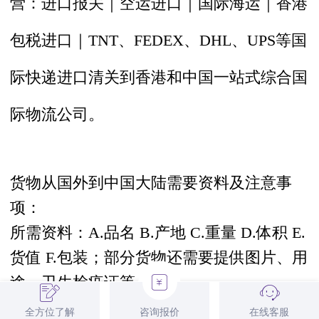
营：
进口报关
｜空运进口｜国际海运｜
香港
包税进口
｜TNT、FEDEX、DHL、UPS等国
际快递
进口清关
到香港和中国一站式综合
国
际物流公司
。
货物从国外到中国大陆需要资料及注意事
项：
所需资料：A.品名 B.产地 C.重量 D.体积 E.
货值 F.包装；部分货物还需要提供图片、用
途、卫生检疫证等。
运输路线：世界各地->香港->深圳/东莞->全
全方位了解
咨询报价
在线客服