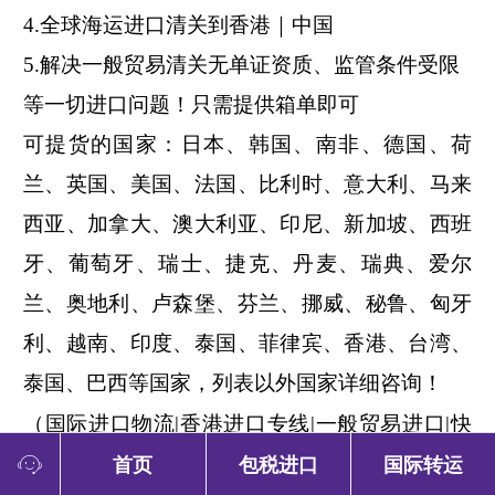
4
.全球海运进口
清关
到香港｜中国
5
.解决一般贸易清关无单证资质
、
监管条件受限
等一切
进口问题
！只需提供箱单即可
可提货的国家：
日本、韩国、
南非、
德国、荷
兰、英国、美国、法国、比利时、意大利、马来
西亚、加拿大、澳大利亚、印尼、
新加坡
、西班
牙、葡萄牙、瑞士、
捷克、
丹麦、瑞典、爱尔
兰、奥地利、卢森堡、芬兰、挪威、
秘鲁、
匈牙
利、越南、
印度
、泰国、菲律宾、
香港、
台湾、
泰国、
巴西
等
国家
，列表以外国家
详细
咨询！
（
国际进口物流
|香港进口专线|一般贸易进口|快
首页
包税进口
国际转运
件进口|国际空运进口|海运进口|专注进口16年
）