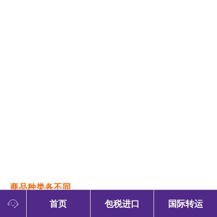
商品种类各不同
海关对跨境电商和海淘商品的准入，分别实行不同
首页
包税进口
国际转运