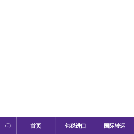
互联网打开了对外贸易的大门，让海外贸
首页
包税进口
国际转运
易创造了更加便捷的跨境电商，同时为中国商