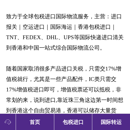
致力于全球
包税进口
国际物流服务，主营：
进口
报关
｜空运进口｜国际海运｜
香港包税进口
｜
TNT、FEDEX、DHL、UPS等国际快递
进口清关
到香港和中国一站式综合
国际物流公司
。
随着国家取消很多产品
进口关税
，只需交
17%增
值税就行，尤其是一些产品配件，IC类只需交
17%增值税
进口
即可，增值税票还可以抵税，非
常划的来，说到进口
,靠近珠三角这边第一时间想
到香港这个自由贸易港，香港可以储存大量货
物，
进口
手续简单，可以从
香港
包税
进口
到大陆
首页
包税进口
国际转运