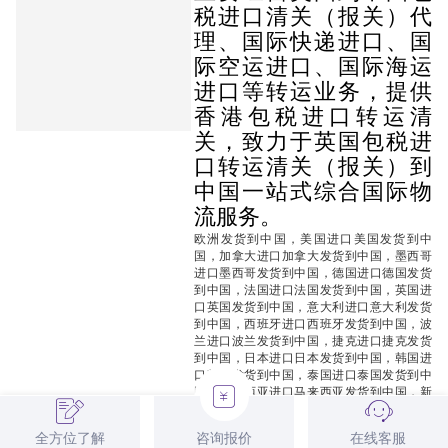
税进口清关（报关）代
理、国际快递进口、国
际空运进口、国际海运
进口等转运业务，提供
香港包税进口转运清
关，致力于英国包税进
口转运清关（报关）到
中国一站式综合国际物
流服务。
欧洲发货到中国，美国进口美国发货到中
国，加拿大进口加拿大发货到中国，墨西哥
进口墨西哥发货到中国，德国进口德国发货
到中国，法国进口法国发货到中国，英国进
口英国发货到中国
，
意大利进口意大利发货
到中国，西班牙进口西班牙发货到中国，波
兰进口波兰发货到中国，捷克进口捷克发货
到中国，日本进口日本发货到中国，韩国进
口韩国发货到中国，泰国进口泰国发货到中
国，马来西亚进口马来西亚发货到中国，新
加坡进口新加坡发货到中国，澳门进口澳门
发货到中国，香港进口香港发货到中国，葡
全方位了解
咨询报价
在线客服
萄牙进口葡萄牙发货到中国，荷兰进口荷兰