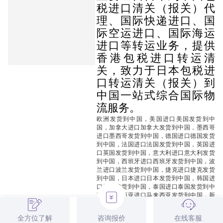
税进口清关（报关）代
理、国际快递进口、国
际空运进口、国际海运
进口等转运业务，提供
香港包税进口转运清
关，致力于日本包税进
口转运清关（报关）到
中国一站式综合国际物
流服务。
欧洲发货到中国，美国进口美国发货到中
国，加拿大进口加拿大发货到中国，墨西哥
进口墨西哥发货到中国，德国进口德国发货
到中国，法国进口法国发货到中国，英国进
口英国发货到中国
，
意大利进口意大利发货
到中国，西班牙进口西班牙发货到中国，波
兰进口波兰发货到中国，捷克进口捷克发货
到中国，日本进口日本发货到中国，韩国进
口韩国发货到中国，泰国进口泰国发货到中
国，马来西亚进口马来西亚发货到中国，新
加坡进口新加坡发货到中国，澳门进口澳门
发货到中国，香港进口香港发货到中国，葡
全方位了解
咨询报价
在线客服
萄牙进口葡萄牙发货到中国，荷兰进口荷兰